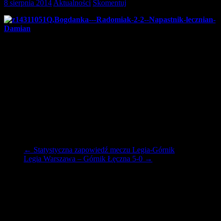
8 sierpnia 2014
Aktualności
Skomentuj
21-letni pomocnik Kamil Dubicki i 20-letni napastnik Damian
Szpak zostali wczoraj zgłoszeni do rozgrywek T-Mobile
Ekstraklasy.
Pierwotnie obaj piłkarze znaleźli się po za kadrą Górnika. Jednak
sztab szkoleniowy postanowił dać młodym zawodnikom szansę
i zgłosił ich do rozgrywek.
W ubiegłym sezonie Dubicki nie wystąpił w żadnym spotkaniu
ligowym , a jedynie w Pucharze Polski przeciwko Ursusowi
Warszawa. Natomiast Szpak wystąpił w sześciu spotkaniach
o mistrzostwo pierwszej ligi w których strzelił jedną bramkę.
←
Statystyczna zapowiedź meczu Legia-Górnik
Legia Warszawa – Górnik Łęczna 5-0
→
Dodaj komentarz
Twój adres e-mail nie zostanie opublikowany.
Wymagane pola są
oznaczone
*