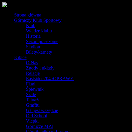
Strona główna
Górniczy Klub Sportowy
Klub
Władze klubu
Historia
Sezon po sezonie
Stadion
Bilety/karnety
Kibice
O Nas
Zgody i układy
Relacje
Eastsiders’04 /OPRAWY
Flagi
Śpiewnik
Szale
Tatuaże
Graffiti
GŁ jest wszędzie
Old School
Vlepki
Górnicze MP3
Górnik tylko w Łęcznej