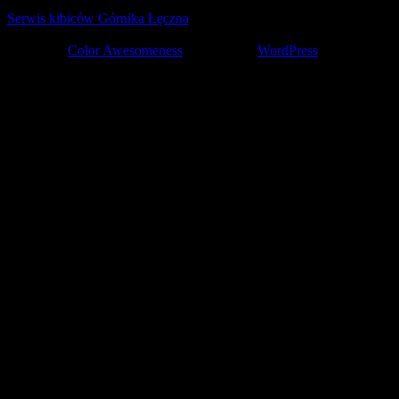
Serwis kibiców Górnika Łęczna
tworzony z pasją przez kibiców ©
2001-2026
Theme by
Color Awesomeness
Powered by
WordPress