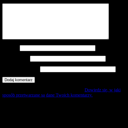
Komentarz
*
Nazwa
*
Adres e-mail
*
Witryna internetowa
Ta strona używa Akismet do redukcji spamu.
Dowiedz się, w jaki
sposób przetwarzane są dane Twoich komentarzy.
Mecz Wyjzdowy:
Śląsk II Wrocław