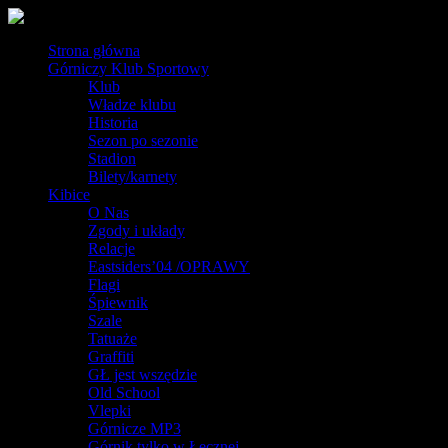
Strona główna
Górniczy Klub Sportowy
Klub
Władze klubu
Historia
Sezon po sezonie
Stadion
Bilety/karnety
Kibice
O Nas
Zgody i układy
Relacje
Eastsiders’04 /OPRAWY
Flagi
Śpiewnik
Szale
Tatuaże
Graffiti
GŁ jest wszędzie
Old School
Vlepki
Górnicze MP3
Górnik tylko w Łęcznej