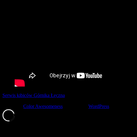
Serwis kibiców Górnika Łęczna
tworzony z pasją przez kibiców ©
2001-2026
Theme by
Color Awesomeness
Powered by
WordPress