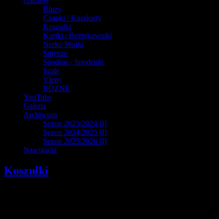
Gadżety
Bluzy
Czapki / Kaszkiety
Koszulki
Kurtki / Bezrękawniki
Nerki/ Worki
Smycze
Spodnie / Spodenki
Szale
Vlepy
RÓZNE
YouTube
Galeria
Archiwum
Sezon 2023/2024 [I]
Sezon 2024/2025 [I]
Sezon 2025/2026 [I]
Nawigacja
Koszulki
UWAGA! : W celu nabycia gadżetów prosimy kontaktować się
poprzez wiadomość prywatną na profilu „Gadżety Górnika
Łęczna „na facebooku. Gadżety dostępne są także na meczach
domowych. Stan gadżetów jest na bieżąco aktualizowany.