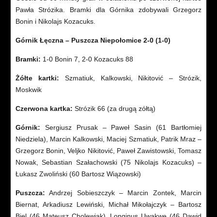
Pawła Strózika. Bramki dla Górnika zdobywali Grzegorz
Bonin i Nikolajs Kozacuks.
Górnik Łęczna – Puszcza Niepołomice 2-0 (1-0)
Bramki:
1-0 Bonin 7, 2-0 Kozacuks 88
Żółte kartki:
Szmatiuk, Kalkowski, Nikitović – Strózik,
Moskwik
Czerwona kartka:
Strózik 66 (za drugą zółtą)
Górnik:
Sergiusz Prusak – Paweł Sasin (61 Bartłomiej
Niedziela), Marcin Kalkowski, Maciej Szmatiuk, Patrik Mraz –
Grzegorz Bonin, Veljko Nikitović, Paweł Zawistowski, Tomasz
Nowak, Sebastian Szałachowski (75 Nikolajs Kozacuks) –
Łukasz Zwoliński (60 Bartosz Wiązowski)
Puszcza:
Andrzej Sobieszczyk – Marcin Zontek, Marcin
Biernat, Arkadiusz Lewiński, Michał Mikołajczyk – Bartosz
Biel (46 Mateusz Cholewiak), Longinus Uwakwe (46 Dawid