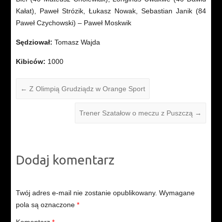
Kałat), Paweł Strózik, Łukasz Nowak, Sebastian Janik (84
Paweł Czychowski) – Paweł Moskwik
Sędziował:
Tomasz Wajda
Kibiców:
1000
←
Z Olimpią Grudziądz w Orange Sport
Trener Szatałow o meczu z Puszczą
→
Dodaj komentarz
Twój adres e-mail nie zostanie opublikowany.
Wymagane
pola są oznaczone
*
Komentarz
*