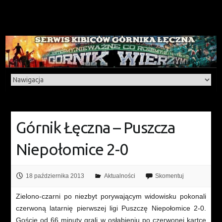
Górnik Łęczna – Puszcza
Niepołomice 2-0
18 października 2013
Aktualności
Skomentuj
Zielono-czarni po niezbyt porywającym widowisku pokonali
czerwoną latarnię pierwszej ligi Puszczę Niepołomice 2-0.
Goście od 66 minuty grali w osłabieniu po czerwonej kartce