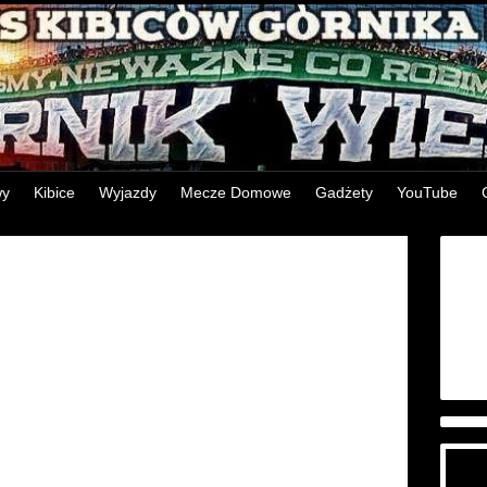
wy
Kibice
Wyjazdy
Mecze Domowe
Gadżety
YouTube