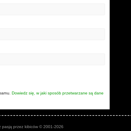
spamu.
Dowiedz się, w jaki sposób przetwarzane są dane
 pasją przez kibiców © 2001-2026