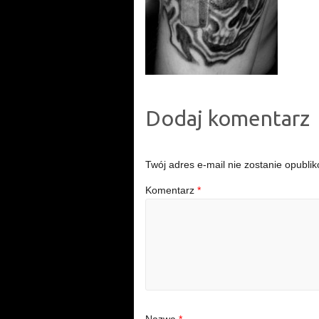
Dodaj komentarz
Twój adres e-mail nie zostanie opubli
Komentarz
*