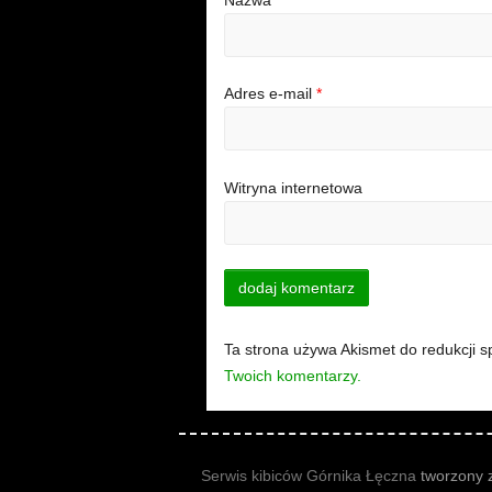
Nazwa
*
Adres e-mail
*
Witryna internetowa
Ta strona używa Akismet do redukcji 
Twoich komentarzy.
Serwis kibiców Górnika Łęczna
tworzony z