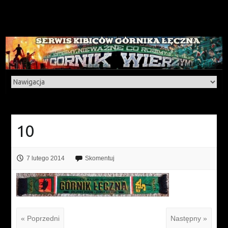
10
7 lutego 2014
Skomentuj
« Poprzedni
Następny »