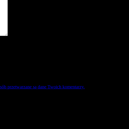
osób przetwarzane są dane Twoich komentarzy.
Mecz Wyjzdowy:
Śląsk II Wrocław
9 sierpień 17:30 sobota