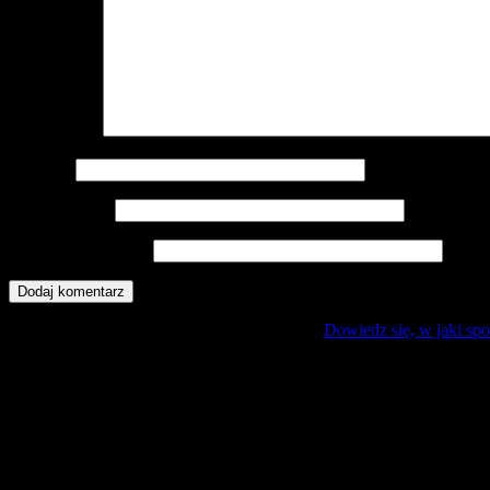
Komentarz
*
Nazwa
*
Adres e-mail
*
Witryna internetowa
Ta strona używa Akismet do redukcji spamu.
Dowiedz się, w jaki sp