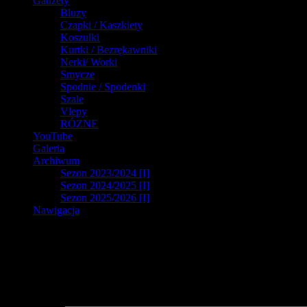
Gadżety
Bluzy
Czapki / Kaszkiety
Koszulki
Kurtki / Bezrękawniki
Nerki/ Worki
Smycze
Spodnie / Spodenki
Szale
Vlepy
RÓZNE
YouTube
Galeria
Archiwum
Sezon 2023/2024 [I]
Sezon 2024/2025 [I]
Sezon 2025/2026 [I]
Nawigacja
Dodaj komentarz
Twój adres e-mail nie zostanie opublikowany.
Wymagane pola są oz