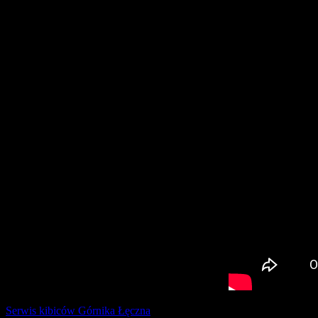
Serwis kibiców Górnika Łęczna
tworzony z pasją przez kibiców © 