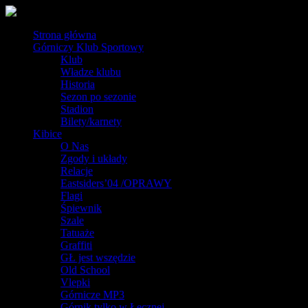
Strona główna
Górniczy Klub Sportowy
Klub
Władze klubu
Historia
Sezon po sezonie
Stadion
Bilety/karnety
Kibice
O Nas
Zgody i układy
Relacje
Eastsiders’04 /OPRAWY
Flagi
Śpiewnik
Szale
Tatuaże
Graffiti
GŁ jest wszędzie
Old School
Vlepki
Górnicze MP3
Górnik tylko w Łęcznej