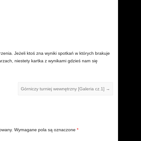
zenia. Jeżeli ktoś zna wyniki spotkań w których brakuje
zach, niestety kartka z wynikami gdzieś nam się
Górniczy turniej wewnętrzny [Galeria cz.1]
→
kowany.
Wymagane pola są oznaczone
*