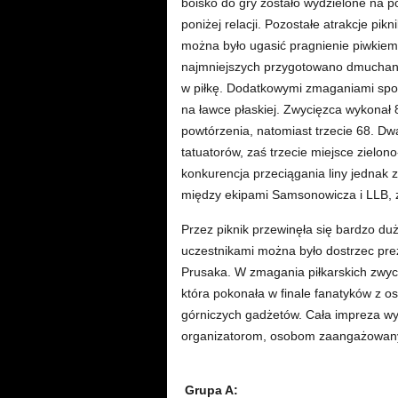
boisko do gry zostało wydzielone na 
poniżej relacji. Pozostałe atrakcje pi
można było ugasić pragnienie piwkiem o
najmniejszych przygotowano dmuchaną 
w piłkę.
Dodatkowymi zmaganiami sport
na ławce płaskiej. Zwycięzca wykonał 
powtórzenia, natomiast trzecie 68. D
tatuatorów, zaś trzecie miejsce zielo
konkurencja przeciągania liny jednak 
między ekipami Samsonowicza i LLB, z
Przez piknik przewinęła się bardzo du
uczestnikami można było dostrzec pre
Prusaka. W zmagania piłkarskich zwyci
która pokonała w finale fanatyków z o
górniczych gadżetów. Cała impreza wy
organizatorom, osobom zaangażowanym
Grupa A: