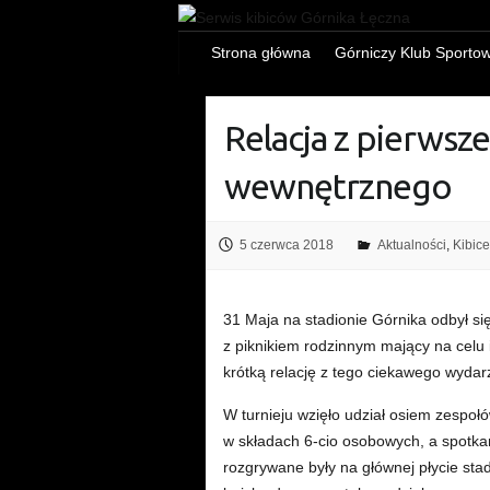
Strona główna
Górniczy Klub Sporto
Relacja z pierwsz
wewnętrznego
5 czerwca 2018
Aktualności
,
Kibice
31 Maja na stadionie Górnika odbył się
z piknikiem rodzinnym mający na celu 
krótką relację z tego ciekawego wydar
W turnieju wzięło udział osiem zespo
w składach 6-cio osobowych, a spotka
rozgrywane były na głównej płycie st