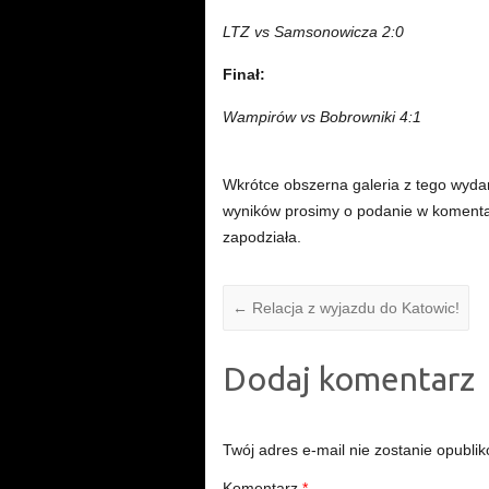
LTZ vs Samsonowicza 2:0
Finał:
Wampirów vs Bobrowniki 4:1
Wkrótce obszerna galeria z tego wydar
wyników prosimy o podanie w komentar
zapodziała.
←
Relacja z wyjazdu do Katowic!
Dodaj komentarz
Twój adres e-mail nie zostanie opubli
Komentarz
*