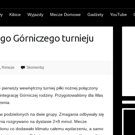
wy
Kibice
Wyjazdy
Mecze Domowe
Gadżety
YouTube
ego Górniczego turnieju
,
Relacje
Skomentuj
 pierwszy wewnętrzny turniej piłki nożnej połączony
integrację Górniczej rodziny. Przygotowaliśmy dla Was
zenia.
łów podzielonych na dwie grupy. Zmagania odbywały się
nia rozgrywano na dystasie 2×8 minut. Mecze
adionu co dodawało klimatu całemu wydarzeniu, a samo