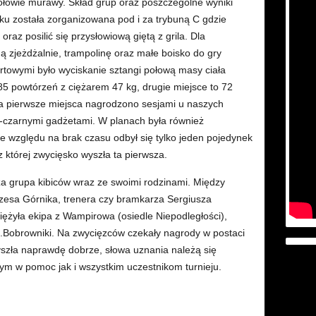
połowie murawy. Skład grup oraz poszczególne wyniki
kniku została zorganizowana pod i za trybuną C gdzie
raz posilić się przysłowiową giętą z grila. Dla
zjeżdżalnie, trampolinę oraz małe boisko do gry
owymi było wyciskanie sztangi połową masy ciała
85 powtórzeń z ciężarem 47 kg, drugie miejsce to 72
wa pierwsze miejsca nagrodzono sesjami u naszych
no-czarnymi gadżetami. W planach była również
ze względu na brak czasu odbył się tylko jeden pojedynek
 której zwycięsko wyszła ta pierwsza.
ża grupa kibiców wraz ze swoimi rodzinami. Między
zesa Górnika, trenera czy bramkarza Sergiusza
ężyła ekipa z Wampirowa (osiedle Niepodległości),
s.Bobrowniki. Na zwycięzców czekały nagrody w postaci
szła naprawdę dobrze, słowa uznania należą się
 w pomoc jak i wszystkim uczestnikom turnieju.