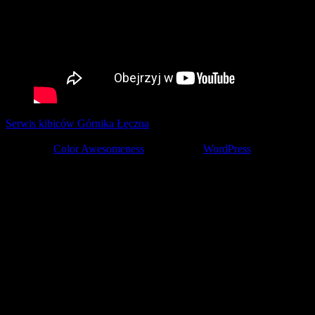
Serwis kibiców Górnika Łęczna
tworzony z pasją przez kibiców ©
2001-2026
Theme by
Color Awesomeness
Powered by
WordPress