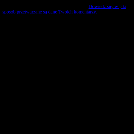
Ta strona używa Akismet do redukcji spamu.
Dowiedz się, w jaki
sposób przetwarzane są dane Twoich komentarzy.
Mecz Wyjzdowy:
Śląsk II Wrocław
9 sierpień 17:30 sobota