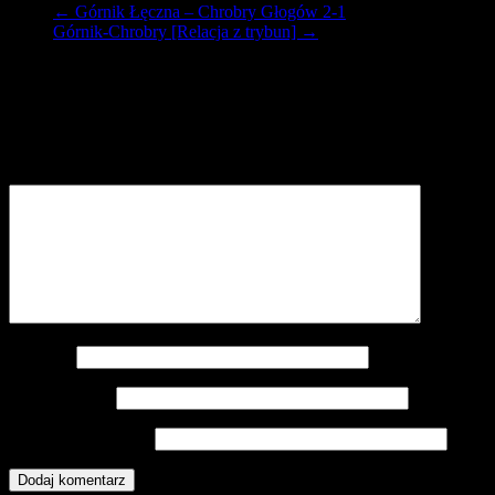
←
Górnik Łęczna – Chrobry Głogów 2-1
Górnik-Chrobry [Relacja z trybun]
→
Dodaj komentarz
Twój adres e-mail nie zostanie opublikowany.
Wymagane pola są
oznaczone
*
Komentarz
*
Nazwa
*
Adres e-mail
*
Witryna internetowa