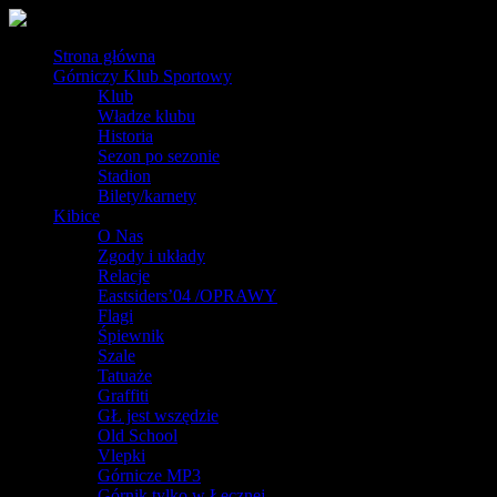
Strona główna
Górniczy Klub Sportowy
Klub
Władze klubu
Historia
Sezon po sezonie
Stadion
Bilety/karnety
Kibice
O Nas
Zgody i układy
Relacje
Eastsiders’04 /OPRAWY
Flagi
Śpiewnik
Szale
Tatuaże
Graffiti
GŁ jest wszędzie
Old School
Vlepki
Górnicze MP3
Górnik tylko w Łęcznej