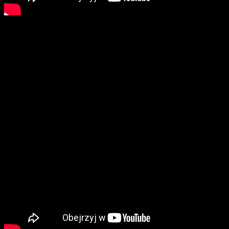
Grzegorz Niciński, trener Chrobrego Głogów: