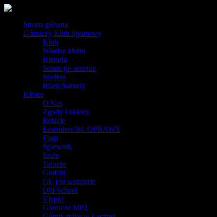
Strona główna
Górniczy Klub Sportowy
Klub
Władze klubu
Historia
Sezon po sezonie
Stadion
Bilety/karnety
Kibice
O Nas
Zgody i układy
Relacje
Eastsiders’04 /OPRAWY
Flagi
Śpiewnik
Szale
Tatuaże
Graffiti
GŁ jest wszędzie
Old School
Vlepki
Górnicze MP3
Górnik tylko w Łęcznej