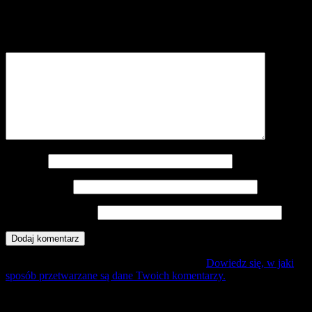
Twój adres e-mail nie zostanie opublikowany.
Wymagane pola są
oznaczone
*
Komentarz
*
Nazwa
*
Adres e-mail
*
Witryna internetowa
Ta strona używa Akismet do redukcji spamu.
Dowiedz się, w jaki
sposób przetwarzane są dane Twoich komentarzy.