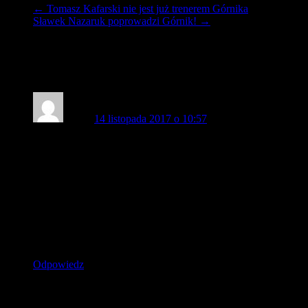
←
Tomasz Kafarski nie jest już trenerem Górnika
Sławek Nazaruk poprowadzi Górnik!
→
Odpowiedź do artykułu “
Górnik Łęczna
– GKS Katowice [Relacja]
”
Gks93
14 listopada 2017 o 10:57
W niedziele o 12 gramy w Łęcznej z Odra Opole , nasi
pilkarze od kilku meczy nie potrafia wygrac ale to nie znaczy
zeby na trybunie B kolejny raz bylo nas malo. Trzeba byc
z klubem na dobre i na zle , pokazmy jednosc z pilkarzami
w tych trudnych chwilach i pomozmy im wywalczyc
w niedziele wkoncu 3 punkty , kibice gosci organizuje
wyjazd na ten mecz a wiec tym bardziej powinno nas byc jak
najwiecej. WSZYCY NA TRYBYNU B I JEDZIEMY
CALY MECZ Z GLOSNYM DOPINGIEM. WGW!!!!
Odpowiedz
Dodaj komentarz