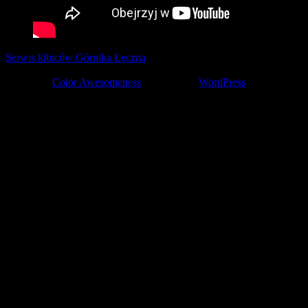
Serwis kibiców Górnika Łęczna
tworzony z pasją przez kibiców ©
2001-2026
Theme by
Color Awesomeness
Powered by
WordPress