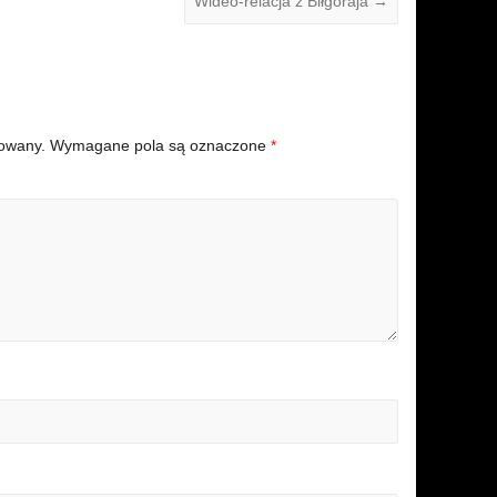
Wideo-relacja z Biłgoraja
→
kowany.
Wymagane pola są oznaczone
*