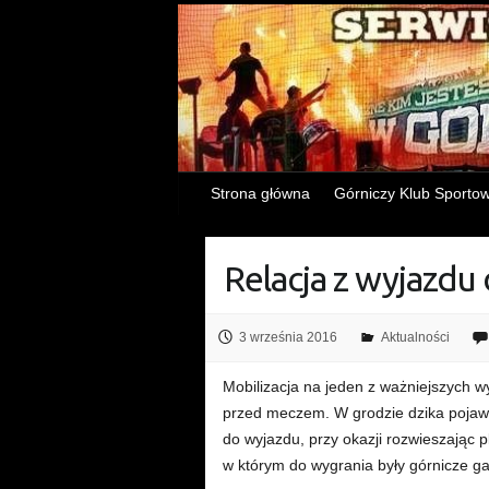
Strona główna
Górniczy Klub Sporto
Relacja z wyjazdu 
3 września 2016
Aktualności
Mobilizacja na jeden z ważniejszych w
przed meczem. W grodzie dzika pojawi
do wyjazdu, przy okazji rozwieszając 
w którym do wygrania były górnicze ga