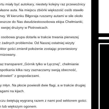
u miały być autokary, niestety kolejny raz przewoźnicy
własne auta. Na miejscu zbiórki większość osób stawiło
arwy. W kierunku Biłgoraja ruszamy autami w sile około
 jeszcze do Nas dwudziestoosobowa ekipa Chełmianki,
 swojej drużyny w Piotrowicach.
 osobowa grupa dotarła w trakcie trwania pierwszej
ez żadnych problemów. Od Naszej ostatniej wizyty
Sektor gości zmienił położenie zostając przeniesiony
ernizowany.
az transparent „Górnik tylko w Łęcznej”, chełmianie
 spotkania kilka razy zaznaczamy swoją obecność,
zdrowień” z gospodarzami.
łyn. Na płocie powiesili dwie flagi, a w trakcie drugiej
lagami na kijach.
eczu świętują wygraną razem z nami pod sektorem gości.
ym lub większym ogonem.