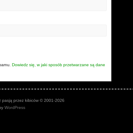
spamu.
Dowiedz się, w jaki sposób przetwarzane są dane
 pasją przez kibiców © 2001-2026
by
WordPress