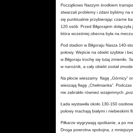
Początkowo Naszym środkiem transport
stwarzali problemy i zdani byliśmy na 
się punktualnie przybierając czarne b
120 osób. Przed Biłgorajem dołączyła
która wcześniej obecna była na meczu
Pod stadion w Biłgoraju Nasza 140-sto
połowy. Wejście na obiekt szybkie i b
w Biłgoraju trochę się tutaj zmieniło. 
w narożnik, a cały obiekt został zmod
Na płocie wieszamy flagę „Górnicy” or
wieszają flagę „Chełmianka”. Podczas
nie zabrakło również wzajemnych „po
Łada wystawiła około 130-150 osobowy m
połowy machają białymi i niebieskimi f
Piłkarze wygrywają spotkanie, a po m
Droga powrotna spokojna, z mniejsz