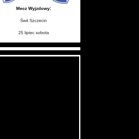
Mecz Wyjzdowy:
Świt Szczecin
25 lipiec sobota