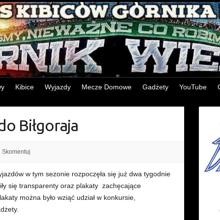
wy
Kibice
Wyjazdy
Mecze Domowe
Gadżety
YouTube
do Biłgoraja
Skomentuj
yjazdów w tym sezonie rozpoczęła się już dwa tygodnie
ły się transparenty oraz plakaty zachęcające
plakaty można było wziąć udział w konkursie,
dżety.