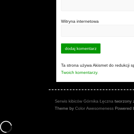
Witryna internetowa
Ta strona używa Akismet do redukcji 
Twoich komentarzy.
Serwis kibiców Górnika Łęczna
tworzony z
Theme by
Color Awesomeness
Powered 