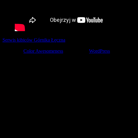
Serwis kibiców Górnika Łęczna
tworzony z pasją przez kibiców ©
2001-2026
Theme by
Color Awesomeness
Powered by
WordPress