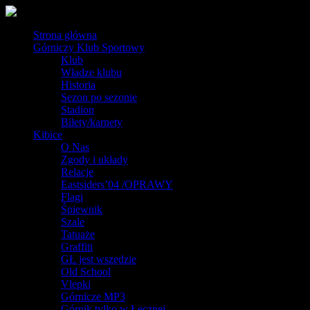
Strona główna
Górniczy Klub Sportowy
Klub
Władze klubu
Historia
Sezon po sezonie
Stadion
Bilety/karnety
Kibice
O Nas
Zgody i układy
Relacje
Eastsiders’04 /OPRAWY
Flagi
Śpiewnik
Szale
Tatuaże
Graffiti
GŁ jest wszędzie
Old School
Vlepki
Górnicze MP3
Górnik tylko w Łęcznej