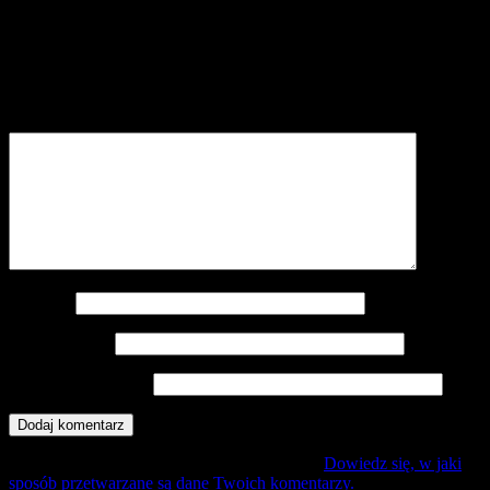
Dodaj komentarz
Twój adres e-mail nie zostanie opublikowany.
Wymagane pola są
oznaczone
*
Komentarz
*
Nazwa
*
Adres e-mail
*
Witryna internetowa
Ta strona używa Akismet do redukcji spamu.
Dowiedz się, w jaki
sposób przetwarzane są dane Twoich komentarzy.