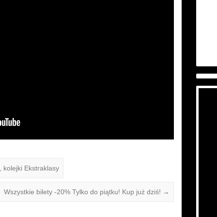
 kolejki Ekstraklasy
Wszystkie bilety -20% Tylko do piątku! Kup już dziś!
→