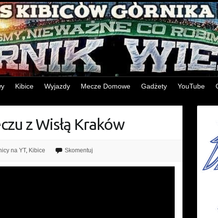
wy
Kibice
Wyjazdy
Mecze Domowe
Gadżety
YouTube
eczu z Wisłą Kraków
nicy na YT
,
Kibice
Skomentuj