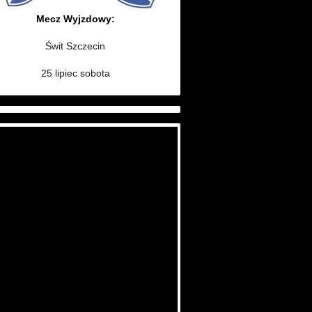
Mecz Wyjzdowy:
Świt Szczecin
25 lipiec sobota