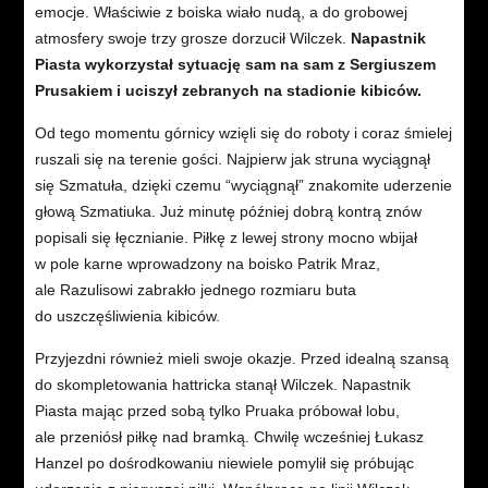
emocje. Właściwie z boiska wiało nudą, a do grobowej
atmosfery swoje trzy grosze dorzucił Wilczek.
Napastnik
Piasta wykorzystał sytuację sam na sam z Sergiuszem
Prusakiem i uciszył zebranych na stadionie kibiców.
Od tego momentu górnicy wzięli się do roboty i coraz śmielej
ruszali się na terenie gości. Najpierw jak struna wyciągnął
się Szmatuła, dzięki czemu “wyciągnął” znakomite uderzenie
głową Szmatiuka. Już minutę później dobrą kontrą znów
popisali się łęcznianie. Piłkę z lewej strony mocno wbijał
w pole karne wprowadzony na boisko Patrik Mraz,
ale Razulisowi zabrakło jednego rozmiaru buta
do uszczęśliwienia kibiców.
Przyjezdni również mieli swoje okazje. Przed idealną szansą
do skompletowania hattricka stanął Wilczek. Napastnik
Piasta mając przed sobą tylko Pruaka próbował lobu,
ale przeniósł piłkę nad bramką. Chwilę wcześniej Łukasz
Hanzel po dośrodkowaniu niewiele pomylił się próbując