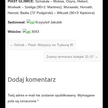
PIAST GLIWICE:
Szmatuła – Mokwa, Osyra, Hebert,
Moskwik – Szeliga (90+1′ Martinez), Murawski, Horvath,
Hanzel, Badia (72′ Podgórski) – Wilczek (90+3′ Kędziora)
Sędziował:
Krzysztof Jakubik
Widzów:
3043
←
Górnik – Piast: Wszyscy na Trybunę B!
Znamy terminarz kolejek 31-37
→
Dodaj komentarz
Twój adres e-mail nie zostanie opublikowany.
Wymagane
pola są oznaczone
*