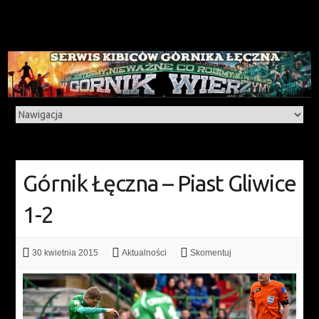
Górnik Łęczna – Piast Gliwice
1-2
30 kwietnia 2015
Aktualności
Skomentuj