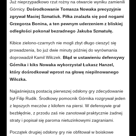
Już nieprzypadkowo rzut rożny na otwarcie wyniku zamienili
Górnicy.
Dośrodkowanie Tomasza Nowaka precyzyjnie
zgrywał Maciej Szmatiuk. Piłka znalazła się pod nogami
Grzegorza Bonina, a ten pewnym uderzeniem z bliskiej
odległości pokonał bezradnego Jakuba Szmatułę.
Kibice zielono-czarnych nie mogli zbyt długo cieszyć się
prowadzenia, bo już dwie minuty później do wyrównania
doprowadził Kamil Wilczek.
Błąd w ustawieniu defensywy
Górnika i kiks Nowaka wykorzystał Łukasz Hanzel,
który dośrodkował wprost na głowę niepilnowanego
Wilczka.
Najjaśniejszą postacią pierwszej odsłony gry zdecydowanie
był Filip Rudik. Środkowy pomocnik Górnika rozgrywał jeden
z lepszych meczów z kilofem na piersi. W defensywie grał
bezbłędnie, z przodu zaś nie zanotował praktycznie żadnej
straty i popisał się paroma nietuzinkowymi zagraniami.
Początek drugiej odsłony gry nie obfitował w boiskowe