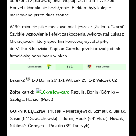
uderzenia z pierwszej piłki. Współpraca na linii Wilczek-
Hanzel układała się bezbłędnie. Efektem były kolejne
marnowane przez duet szanse.
W 90. minucie piłkę meczową mieli jeszcze „Zielono-Czarni”.
Szybkie wznowienie i efekt zaskoczenia wykorzystał Łukasz
Mierzejewski, który spod linii końcowej wycofał piłkę
do Veljko Nikitovicia. Kapitan Górnika przekierował jednak
futbolówkę panu bogu w okno.
Bramki:
1-0
Bonin 26′
1-1
Wilczek 29′
1-2
Wilczek 62′
Żółte kartki:
Razulis, Bonin (Górnik) –
Szeliga, Hanzel (Piast)
GÓRNIK ŁĘCZNA:
Prusak – Mierzejewski, Szmatiuk, Bielák,
Sasin (84′ Szałachowski) – Bonin, Rudik (64′ Mráz), Nowak,
Nikitović, Černych – Razulis (69′ Tanczyk)