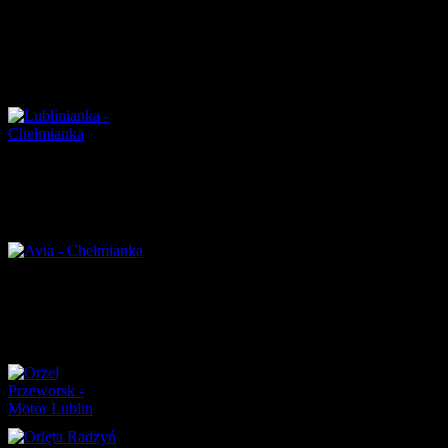
CHEŁMIANKA CHEŁM:
Lublinianka Lublin – Chełmianka Chełm (05.10.2014r.) – 7
Górników
JKS Jarosław-Chełmianka Chełm (19.10.14) – 4 Górników
Avia Świdnik-Chełmianka Chełm (8.11.14) – 70 Górników
MOTOR LUBLIN:
Izolator Boguchwała – Motor Lublin – 8 Górników
Orzeł Przeworsk – Motor Lublin (20.09.14) – 12 Górników
Orlęta Radzyń – Motor Lublin (05.10.2014r.) – 2 Górników
Karpaty Krosno – Motor Lublin (2.11.14) – 31 Górników