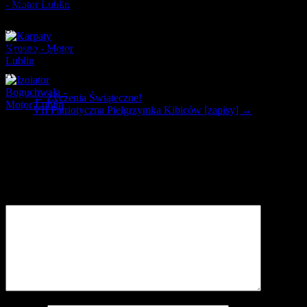
Jesteśmy obecni także na meczu Polska – Niemcy (Warszawa,
11.10.2014r.) w
5
osób, a także na Marszu Niepodległości w ok.
70
głów.
Do zobaczenia na wiosnę!
AVE GÓRNIK!
←
Życzenia Świąteczne!
VII Patriotyczna Pielgrzymka Kibiców [zapisy]
→
Dodaj komentarz
Twój adres e-mail nie zostanie opublikowany.
Wymagane pola są
oznaczone
*
Komentarz
*