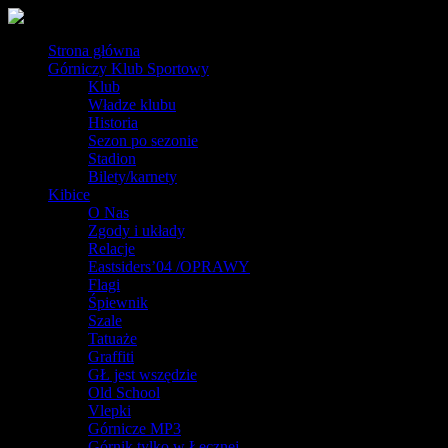
Strona główna
Górniczy Klub Sportowy
Klub
Władze klubu
Historia
Sezon po sezonie
Stadion
Bilety/karnety
Kibice
O Nas
Zgody i układy
Relacje
Eastsiders’04 /OPRAWY
Flagi
Śpiewnik
Szale
Tatuaże
Graffiti
GŁ jest wszędzie
Old School
Vlepki
Górnicze MP3
Górnik tylko w Łęcznej