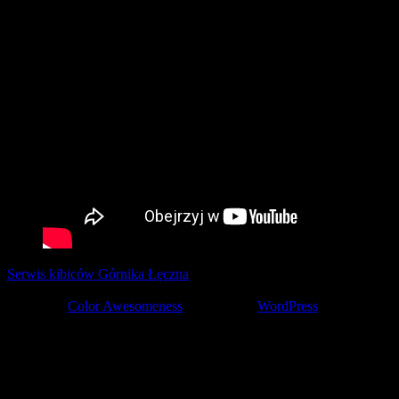
Serwis kibiców Górnika Łęczna
tworzony z pasją przez kibiców ©
2001-2026
Theme by
Color Awesomeness
Powered by
WordPress