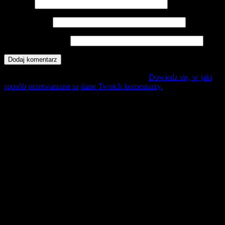
Nazwa
*
Adres e-mail
*
Witryna internetowa
Ta strona używa Akismet do redukcji spamu.
Dowiedz się, w jaki
sposób przetwarzane są dane Twoich komentarzy.
Mecz Wyjzdowy:
Śląsk II Wrocław
9 sierpień 17:30 sobota