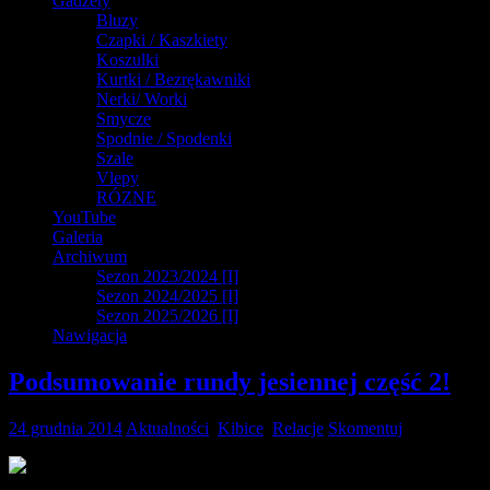
Gadżety
Bluzy
Czapki / Kaszkiety
Koszulki
Kurtki / Bezrękawniki
Nerki/ Worki
Smycze
Spodnie / Spodenki
Szale
Vlepy
RÓZNE
YouTube
Galeria
Archiwum
Sezon 2023/2024 [I]
Sezon 2024/2025 [I]
Sezon 2025/2026 [I]
Nawigacja
Podsumowanie rundy jesiennej część 2!
24 grudnia 2014
Aktualności
,
Kibice
,
Relacje
Skomentuj