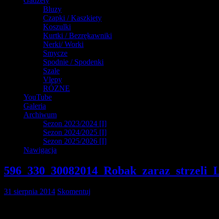
Gadżety
Bluzy
Czapki / Kaszkiety
Koszulki
Kurtki / Bezrękawniki
Nerki/ Worki
Smycze
Spodnie / Spodenki
Szale
Vlepy
RÓZNE
YouTube
Galeria
Archiwum
Sezon 2023/2024 [I]
Sezon 2024/2025 [I]
Sezon 2025/2026 [I]
Nawigacja
596_330_30082014_Robak_zaraz_strzeli_
31 sierpnia 2014
Skomentuj