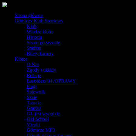
Strona główna
Górniczy Klub Sportowy
Klub
Władze klubu
Historia
Sezon po sezonie
Stadion
Bilety/karnety
Kibice
O Nas
Zgody i układy
Relacje
Eastsiders’04 /OPRAWY
Flagi
Śpiewnik
Szale
Tatuaże
Graffiti
GŁ jest wszędzie
Old School
Vlepki
Górnicze MP3
Górnik tylko w Łęcznej