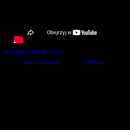
Serwis kibiców Górnika Łęczna
tworzony z pasją przez kibiców ©
2001-2026
Theme by
Color Awesomeness
Powered by
WordPress