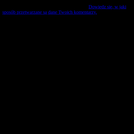
Ta strona używa Akismet do redukcji spamu.
Dowiedz się, w jaki
sposób przetwarzane są dane Twoich komentarzy.
Mecz Wyjzdowy:
Śląsk II Wrocław
9 sierpień 17:30 sobota