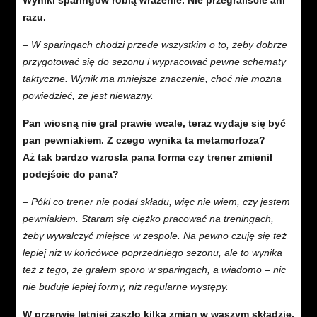
Wyniki sparingów robią wrażenie. Nie przegraliście ani
razu.
– W sparingach chodzi przede wszystkim o to, żeby dobrze
przygotować się do sezonu i wypracować pewne schematy
taktyczne. Wynik ma mniejsze znaczenie, choć nie można
powiedzieć, że jest nieważny.
Pan wiosną nie grał prawie wcale, teraz wydaje się być
pan pewniakiem. Z czego wynika ta metamorfoza?
Aż tak bardzo wzrosła pana forma czy trener zmienił
podejście do pana?
– Póki co trener nie podał składu, więc nie wiem, czy jestem
pewniakiem. Staram się ciężko pracować na treningach,
żeby wywalczyć miejsce w zespole. Na pewno czuję się też
lepiej niż w końcówce poprzedniego sezonu, ale to wynika
też z tego, że grałem sporo w sparingach, a wiadomo – nic
nie buduje lepiej formy, niż regularne występy.
W przerwie letniej zaszło kilka zmian w waszym składzie,