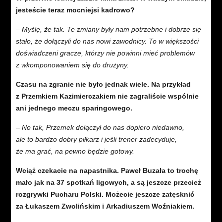
jesteście teraz mocniejsi kadrowo?
– Myślę, że tak. Te zmiany były nam potrzebne i dobrze się
stało, że dołączyli do nas nowi zawodnicy. To w większości
doświadczeni gracze, którzy nie powinni mieć problemów
z wkomponowaniem się do drużyny.
Czasu na zgranie nie było jednak wiele. Na przykład
z Przemkiem Kazimierczakiem nie zagraliście wspólnie
ani jednego meczu sparingowego.
– No tak, Przemek dołączył do nas dopiero niedawno,
ale to bardzo dobry piłkarz i jeśli trener zadecyduje,
że ma grać, na pewno będzie gotowy.
Wciąż czekacie na napastnika. Paweł Buzała to trochę
mało jak na 37 spotkań ligowych, a są jeszcze przecież
rozgrywki Pucharu Polski. Możecie jeszcze zatęsknić
za Łukaszem Zwolińskim i Arkadiuszem Woźniakiem.