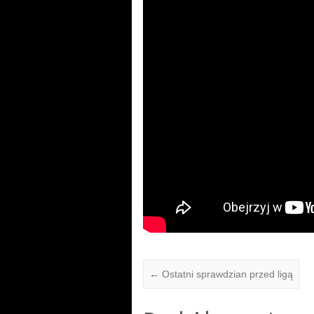
←
Ostatni sprawdzian przed ligą