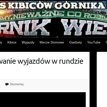
wy
Kibice
Wyjazdy
Mecze Domowe
Gadżety
YouTube
nie wyjazdów w rundzie
e
Skomentuj