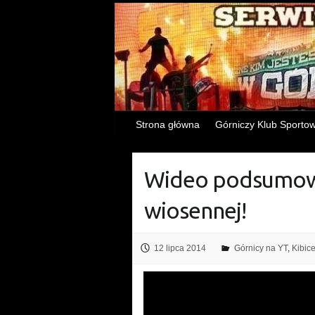
Strona główna
Górniczy Klub Sporto
Wideo podsumowa
wiosennej!
12 lipca 2014
Górnicy na YT
,
Kibic