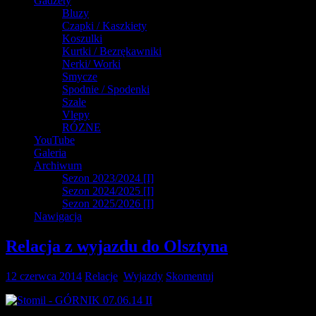
Gadżety
Bluzy
Czapki / Kaszkiety
Koszulki
Kurtki / Bezrękawniki
Nerki/ Worki
Smycze
Spodnie / Spodenki
Szale
Vlepy
RÓZNE
YouTube
Galeria
Archiwum
Sezon 2023/2024 [I]
Sezon 2024/2025 [I]
Sezon 2025/2026 [I]
Nawigacja
Relacja z wyjazdu do Olsztyna
12 czerwca 2014
Relacje
,
Wyjazdy
Skomentuj
Ostatni wyjazd
na pierwszoligowym szlaku przypadł do Olsztyna. W 450 km