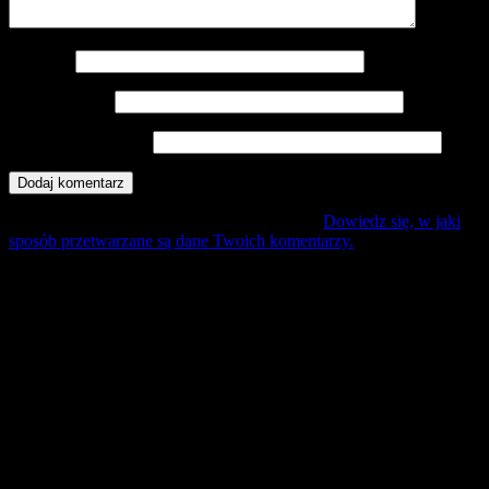
Nazwa
*
Adres e-mail
*
Witryna internetowa
Ta strona używa Akismet do redukcji spamu.
Dowiedz się, w jaki
sposób przetwarzane są dane Twoich komentarzy.
Mecz Wyjzdowy:
Śląsk II Wrocław
9 sierpień 17:30 sobota