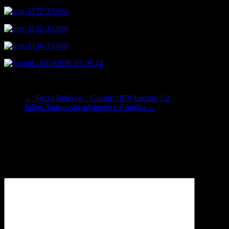
←
Tęcza Bełżyce – Górnik 1979 Łęczna 1:2
Julien Tadrowski odchodzi z Górnika
→
Dodaj komentarz
Twój adres e-mail nie zostanie opublikowany.
Wymagane pola są
oznaczone
*
Komentarz
*