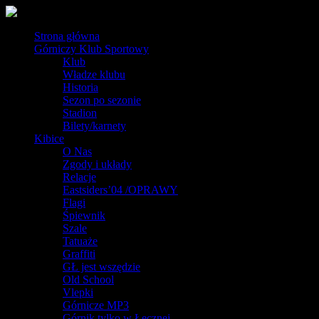
Strona główna
Górniczy Klub Sportowy
Klub
Władze klubu
Historia
Sezon po sezonie
Stadion
Bilety/karnety
Kibice
O Nas
Zgody i układy
Relacje
Eastsiders’04 /OPRAWY
Flagi
Śpiewnik
Szale
Tatuaże
Graffiti
GŁ jest wszędzie
Old School
Vlepki
Górnicze MP3
Górnik tylko w Łęcznej