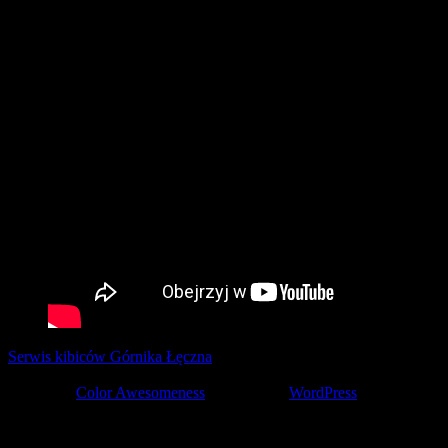
Serwis kibiców Górnika Łęczna
tworzony z pasją przez kibiców ©
2001-2026
Theme by
Color Awesomeness
Powered by
WordPress