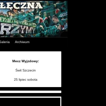
Galeria
Archiwum
Mecz Wyjzdowy:
Świt Szczecin
25 lipiec sobota