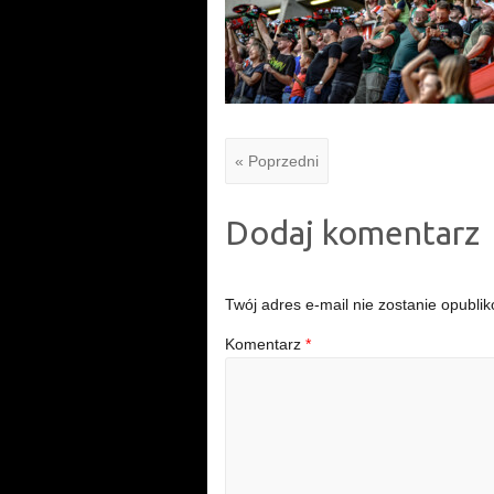
« Poprzedni
Dodaj komentarz
Twój adres e-mail nie zostanie opubli
Komentarz
*