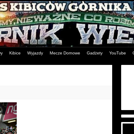
wy
Kibice
Wyjazdy
Mecze Domowe
Gadżety
YouTube