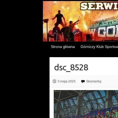
Strona główna
Górniczy Klub Sporto
dsc_8528
3 maja 2025
Skomentuj