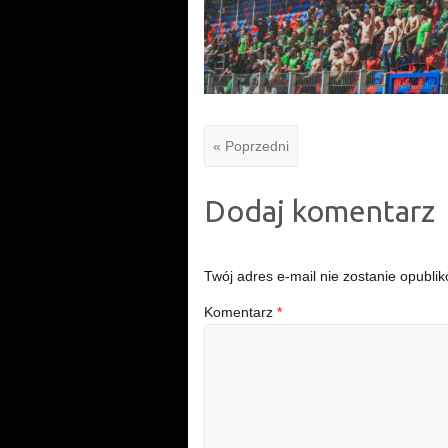
« Poprzedni
Dodaj komentarz
Twój adres e-mail nie zostanie opubli
Komentarz
*