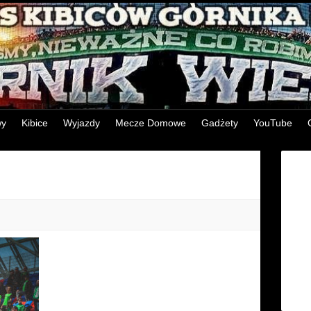
wy
Kibice
Wyjazdy
Mecze Domowe
Gadżety
YouTube