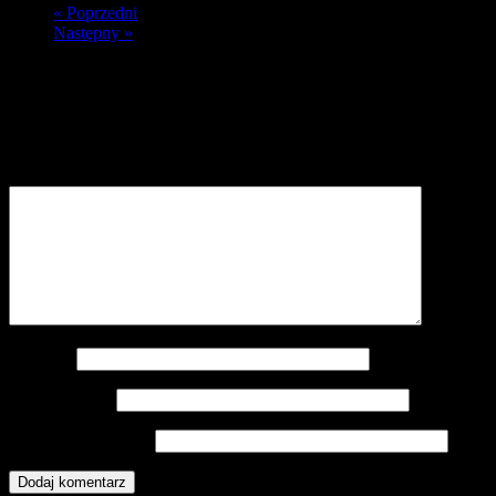
« Poprzedni
Następny »
Dodaj komentarz
Twój adres e-mail nie zostanie opublikowany.
Wymagane pola są
oznaczone
*
Komentarz
*
Nazwa
*
Adres e-mail
*
Witryna internetowa