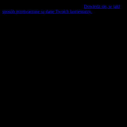
Ta strona używa Akismet do redukcji spamu.
Dowiedz się, w jaki
sposób przetwarzane są dane Twoich komentarzy.
Mecz Wyjzdowy:
Śląsk II Wrocław
9 sierpień 17:30 sobota