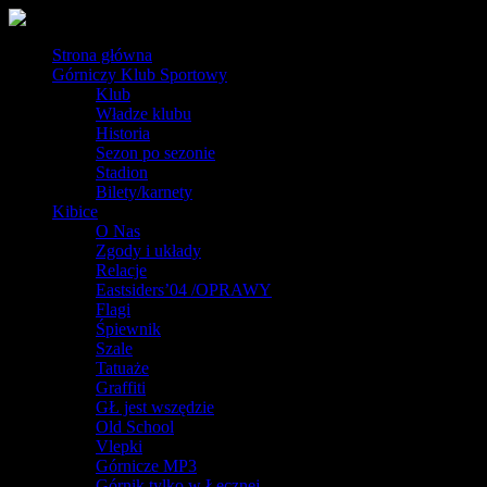
Strona główna
Górniczy Klub Sportowy
Klub
Władze klubu
Historia
Sezon po sezonie
Stadion
Bilety/karnety
Kibice
O Nas
Zgody i układy
Relacje
Eastsiders’04 /OPRAWY
Flagi
Śpiewnik
Szale
Tatuaże
Graffiti
GŁ jest wszędzie
Old School
Vlepki
Górnicze MP3
Górnik tylko w Łęcznej