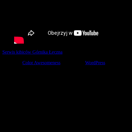
Serwis kibiców Górnika Łęczna
tworzony z pasją przez kibiców ©
2001-2026
Theme by
Color Awesomeness
Powered by
WordPress