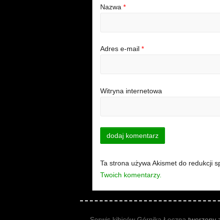
Nazwa
*
Adres e-mail
*
Witryna internetowa
Ta strona używa Akismet do redukcji 
Twoich komentarzy.
Serwis kibiców Górnika Łęczna
tworzony z