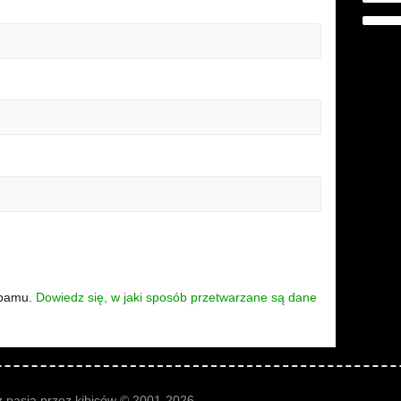
spamu.
Dowiedz się, w jaki sposób przetwarzane są dane
 pasją przez kibiców © 2001-2026