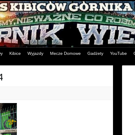
wy
Kibice
Wyjazdy
Mecze Domowe
Gadżety
YouTube
4