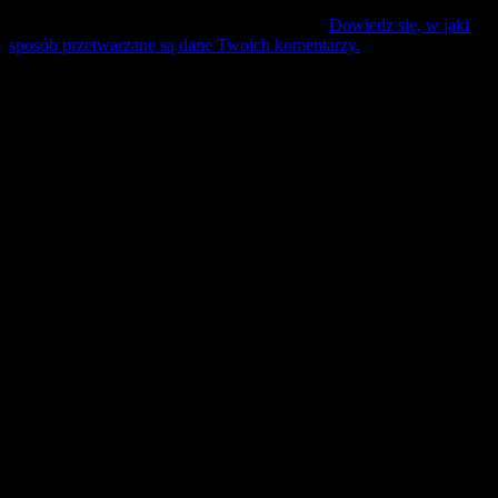
Ta strona używa Akismet do redukcji spamu.
Dowiedz się, w jaki
sposób przetwarzane są dane Twoich komentarzy.
Mecz Wyjzdowy:
Śląsk II Wrocław
9 sierpień 17:30 sobota