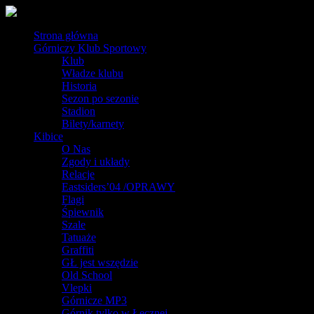
Strona główna
Górniczy Klub Sportowy
Klub
Władze klubu
Historia
Sezon po sezonie
Stadion
Bilety/karnety
Kibice
O Nas
Zgody i układy
Relacje
Eastsiders’04 /OPRAWY
Flagi
Śpiewnik
Szale
Tatuaże
Graffiti
GŁ jest wszędzie
Old School
Vlepki
Górnicze MP3
Górnik tylko w Łęcznej