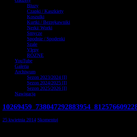
Gadżety
Bluzy
Czapki / Kaszkiety
Koszulki
Kurtki / Bezrękawniki
Nerki/ Worki
Smycze
Spodnie / Spodenki
Szale
Vlepy
RÓZNE
YouTube
Galeria
Archiwum
Sezon 2023/2024 [I]
Sezon 2024/2025 [I]
Sezon 2025/2026 [I]
Nawigacja
10269459_738047292883954_81257660922
25 kwietnia 2014
Skomentuj