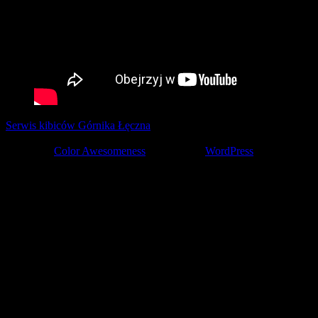
Serwis kibiców Górnika Łęczna
tworzony z pasją przez kibiców ©
2001-2026
Theme by
Color Awesomeness
Powered by
WordPress