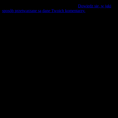
Ta strona używa Akismet do redukcji spamu.
Dowiedz się, w jaki
sposób przetwarzane są dane Twoich komentarzy.
Mecz Wyjzdowy:
Świt Szczecin
25 lipiec sobota