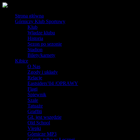
Strona główna
Górniczy Klub Sportowy
Klub
Władze klubu
Historia
Sezon po sezonie
Stadion
Bilety/karnety
Kibice
O Nas
Zgody i układy
Relacje
Eastsiders’04 /OPRAWY
Flagi
Śpiewnik
Szale
Tatuaże
Graffiti
GŁ jest wszędzie
Old School
Vlepki
Górnicze MP3
Górnik tylko w Łęcznej