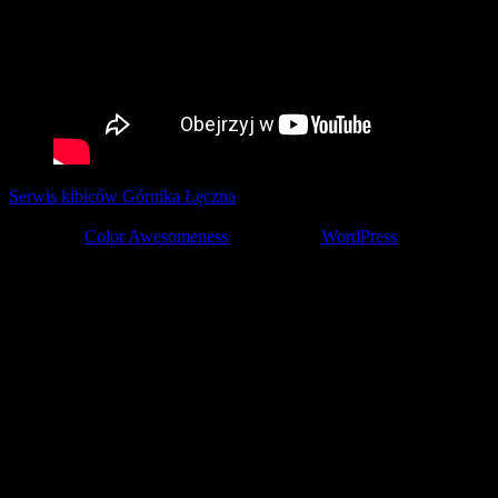
Serwis kibiców Górnika Łęczna
tworzony z pasją przez kibiców ©
2001-2026
Theme by
Color Awesomeness
Powered by
WordPress