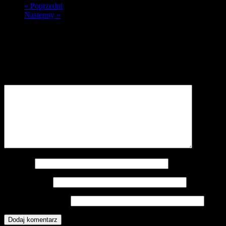
« Poprzedni
Następny »
Dodaj komentarz
Twój adres e-mail nie zostanie opublikowany.
Wymagane pola są
oznaczone
*
Komentarz
*
Nazwa
*
Adres e-mail
*
Witryna internetowa