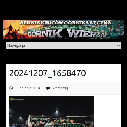
20241207_1658470
16 grudnia 2024
Skomentuj