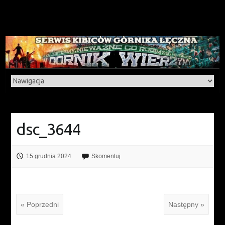
dsc_3644
15 grudnia 2024
Skomentuj
« Poprzedni
Następny »