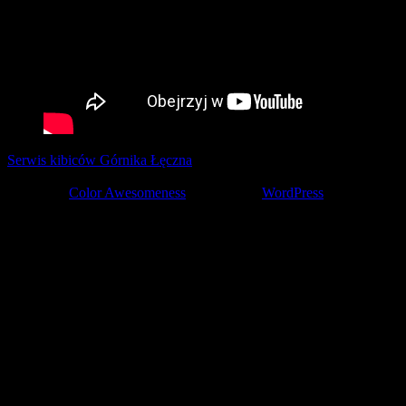
Serwis kibiców Górnika Łęczna
tworzony z pasją przez kibiców ©
2001-2026
Theme by
Color Awesomeness
Powered by
WordPress