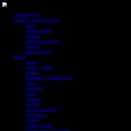
Strona główna
Górniczy Klub Sportowy
Klub
Władze klubu
Historia
Sezon po sezonie
Stadion
Bilety/karnety
Kibice
O Nas
Zgody i układy
Relacje
Eastsiders’04 /OPRAWY
Flagi
Śpiewnik
Szale
Tatuaże
Graffiti
GŁ jest wszędzie
Old School
Vlepki
Górnicze MP3
Górnik tylko w Łęcznej