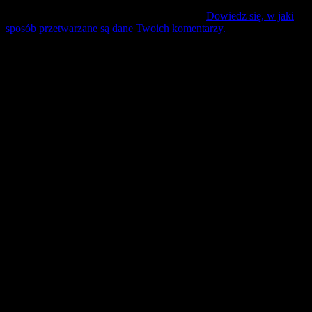
Ta strona używa Akismet do redukcji spamu.
Dowiedz się, w jaki
sposób przetwarzane są dane Twoich komentarzy.
Mecz Wyjzdowy:
Śląsk II Wrocław
9 sierpień 17:30 sobota