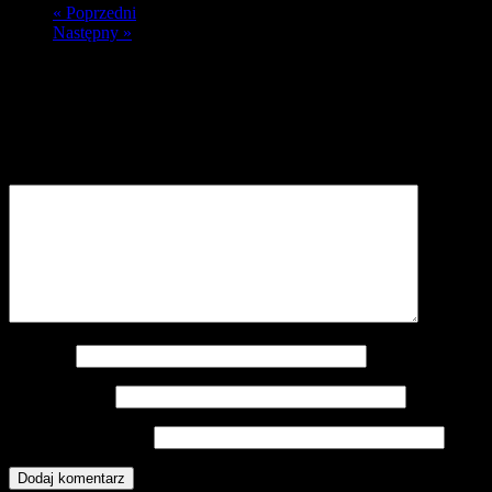
« Poprzedni
Następny »
Dodaj komentarz
Twój adres e-mail nie zostanie opublikowany.
Wymagane pola są
oznaczone
*
Komentarz
*
Nazwa
*
Adres e-mail
*
Witryna internetowa