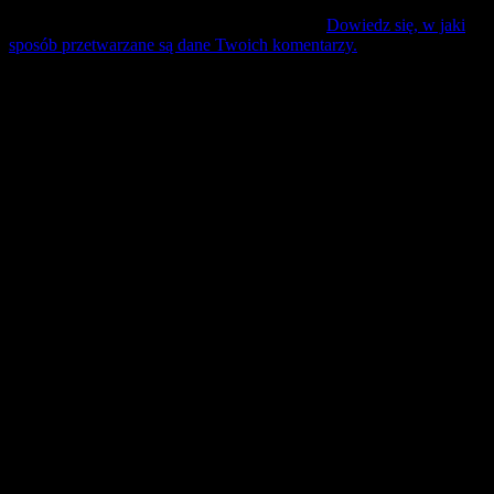
Ta strona używa Akismet do redukcji spamu.
Dowiedz się, w jaki
sposób przetwarzane są dane Twoich komentarzy.
Mecz Wyjzdowy:
Śląsk II Wrocław
9 sierpień 17:30 sobota