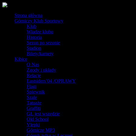
Strona główna
Górniczy Klub Sportowy
Klub
Władze klubu
Historia
Sezon po sezonie
Stadion
Bilety/karnety
Kibice
O Nas
Zgody i układy
Relacje
Eastsiders’04 /OPRAWY
Flagi
Śpiewnik
Szale
Tatuaże
Graffiti
GŁ jest wszędzie
Old School
Vlepki
Górnicze MP3
Górnik tylko w Łęcznej