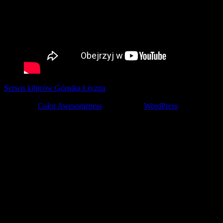
Serwis kibiców Górnika Łęczna
tworzony z pasją przez kibiców ©
2001-2026
Theme by
Color Awesomeness
Powered by
WordPress