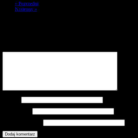
« Poprzedni
Następny »
Dodaj komentarz
Twój adres e-mail nie zostanie opublikowany.
Wymagane pola są
oznaczone
*
Komentarz
*
Nazwa
*
Adres e-mail
*
Witryna internetowa