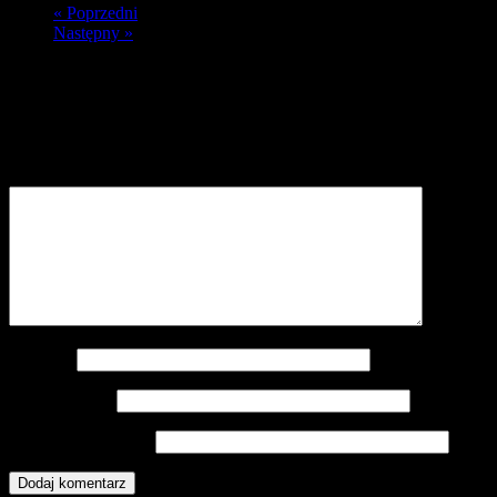
« Poprzedni
Następny »
Dodaj komentarz
Twój adres e-mail nie zostanie opublikowany.
Wymagane pola są
oznaczone
*
Komentarz
*
Nazwa
*
Adres e-mail
*
Witryna internetowa