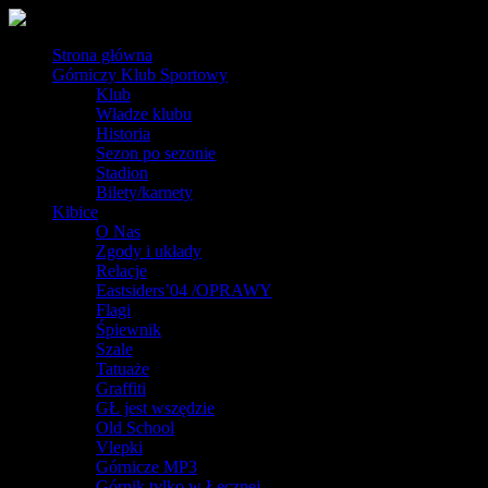
Strona główna
Górniczy Klub Sportowy
Klub
Władze klubu
Historia
Sezon po sezonie
Stadion
Bilety/karnety
Kibice
O Nas
Zgody i układy
Relacje
Eastsiders’04 /OPRAWY
Flagi
Śpiewnik
Szale
Tatuaże
Graffiti
GŁ jest wszędzie
Old School
Vlepki
Górnicze MP3
Górnik tylko w Łęcznej