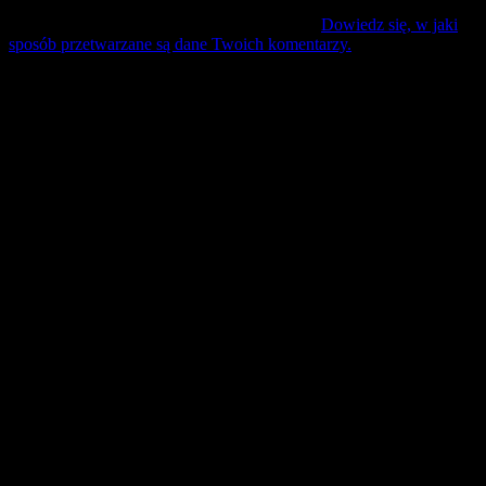
Ta strona używa Akismet do redukcji spamu.
Dowiedz się, w jaki
sposób przetwarzane są dane Twoich komentarzy.
Mecz Wyjzdowy:
Świt Szczecin
25 lipiec sobota