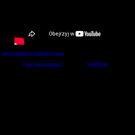
Serwis kibiców Górnika Łęczna
tworzony z pasją przez kibiców ©
2001-2026
Theme by
Color Awesomeness
Powered by
WordPress