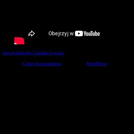
Serwis kibiców Górnika Łęczna
tworzony z pasją przez kibiców ©
2001-2026
Theme by
Color Awesomeness
Powered by
WordPress