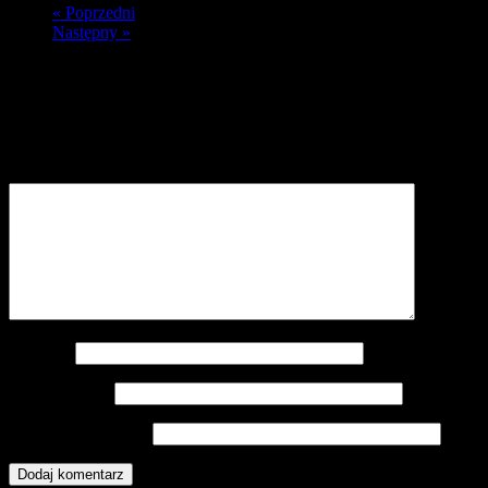
« Poprzedni
Następny »
Dodaj komentarz
Twój adres e-mail nie zostanie opublikowany.
Wymagane pola są
oznaczone
*
Komentarz
*
Nazwa
*
Adres e-mail
*
Witryna internetowa