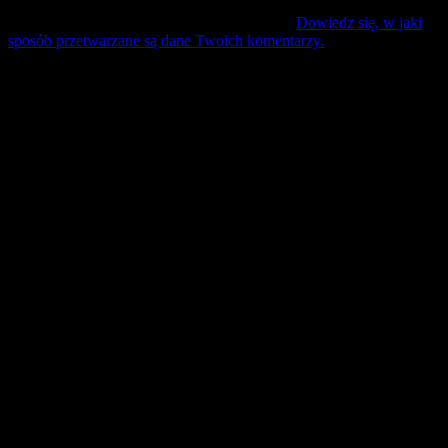
Ta strona używa Akismet do redukcji spamu.
Dowiedz się, w jaki
sposób przetwarzane są dane Twoich komentarzy.
Mecz Wyjzdowy:
Śląsk II Wrocław
9 sierpień 17:30 sobota