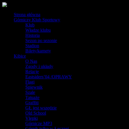
Strona główna
Górniczy Klub Sportowy
Klub
Władze klubu
Historia
Sezon po sezonie
Stadion
Bilety/karnety
Kibice
O Nas
Zgody i układy
Relacje
Eastsiders’04 /OPRAWY
Flagi
Śpiewnik
Szale
Tatuaże
Graffiti
GŁ jest wszędzie
Old School
Vlepki
Górnicze MP3
Górnik tylko w Łęcznej