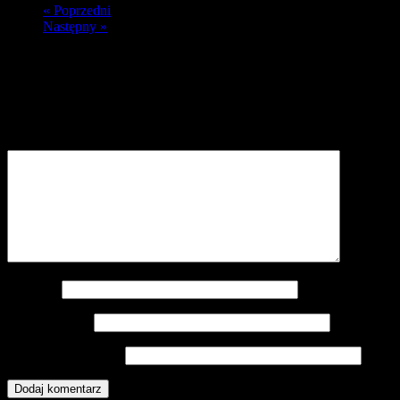
« Poprzedni
Następny »
Dodaj komentarz
Twój adres e-mail nie zostanie opublikowany.
Wymagane pola są
oznaczone
*
Komentarz
*
Nazwa
*
Adres e-mail
*
Witryna internetowa