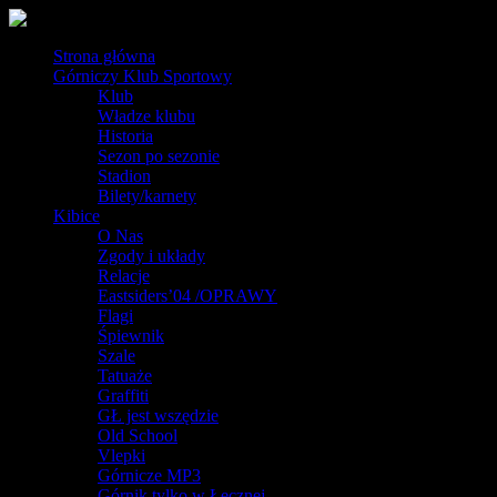
Strona główna
Górniczy Klub Sportowy
Klub
Władze klubu
Historia
Sezon po sezonie
Stadion
Bilety/karnety
Kibice
O Nas
Zgody i układy
Relacje
Eastsiders’04 /OPRAWY
Flagi
Śpiewnik
Szale
Tatuaże
Graffiti
GŁ jest wszędzie
Old School
Vlepki
Górnicze MP3
Górnik tylko w Łęcznej