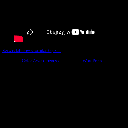
Serwis kibiców Górnika Łęczna
tworzony z pasją przez kibiców ©
2001-2026
Theme by
Color Awesomeness
Powered by
WordPress