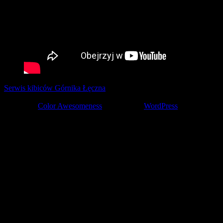
Serwis kibiców Górnika Łęczna
tworzony z pasją przez kibiców ©
2001-2026
Theme by
Color Awesomeness
Powered by
WordPress