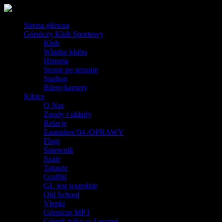
Strona główna
Górniczy Klub Sportowy
Klub
Władze klubu
Historia
Sezon po sezonie
Stadion
Bilety/karnety
Kibice
O Nas
Zgody i układy
Relacje
Eastsiders’04 /OPRAWY
Flagi
Śpiewnik
Szale
Tatuaże
Graffiti
GŁ jest wszędzie
Old School
Vlepki
Górnicze MP3
Górnik tylko w Łęcznej