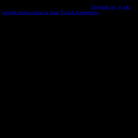
Ta strona używa Akismet do redukcji spamu.
Dowiedz się, w jaki
sposób przetwarzane są dane Twoich komentarzy.
Mecz Wyjzdowy:
Śląsk II Wrocław
9 sierpień 17:30 sobota