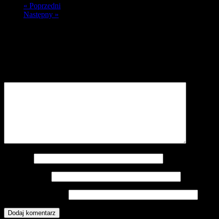
« Poprzedni
Następny »
Dodaj komentarz
Twój adres e-mail nie zostanie opublikowany.
Wymagane pola są
oznaczone
*
Komentarz
*
Nazwa
*
Adres e-mail
*
Witryna internetowa