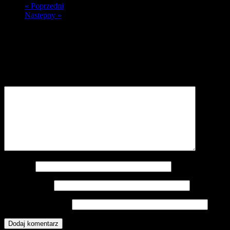
« Poprzedni
Następny »
Dodaj komentarz
Twój adres e-mail nie zostanie opublikowany.
Wymagane pola są
oznaczone
*
Komentarz
*
Nazwa
*
Adres e-mail
*
Witryna internetowa