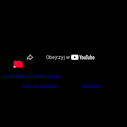
Serwis kibiców Górnika Łęczna
tworzony z pasją przez kibiców ©
2001-2026
Theme by
Color Awesomeness
Powered by
WordPress