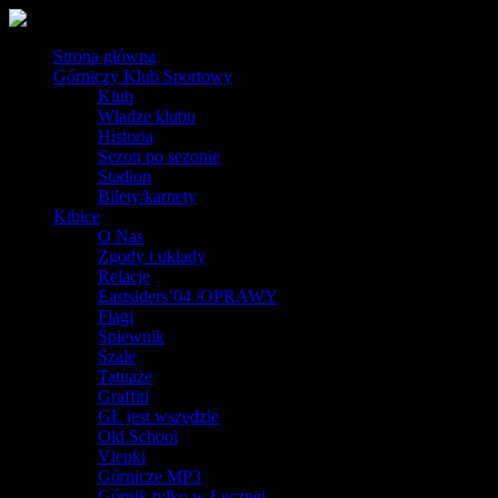
Strona główna
Górniczy Klub Sportowy
Klub
Władze klubu
Historia
Sezon po sezonie
Stadion
Bilety/karnety
Kibice
O Nas
Zgody i układy
Relacje
Eastsiders’04 /OPRAWY
Flagi
Śpiewnik
Szale
Tatuaże
Graffiti
GŁ jest wszędzie
Old School
Vlepki
Górnicze MP3
Górnik tylko w Łęcznej