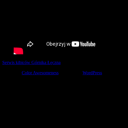
Serwis kibiców Górnika Łęczna
tworzony z pasją przez kibiców ©
2001-2026
Theme by
Color Awesomeness
Powered by
WordPress