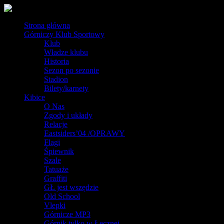
Strona główna
Górniczy Klub Sportowy
Klub
Władze klubu
Historia
Sezon po sezonie
Stadion
Bilety/karnety
Kibice
O Nas
Zgody i układy
Relacje
Eastsiders’04 /OPRAWY
Flagi
Śpiewnik
Szale
Tatuaże
Graffiti
GŁ jest wszędzie
Old School
Vlepki
Górnicze MP3
Górnik tylko w Łęcznej