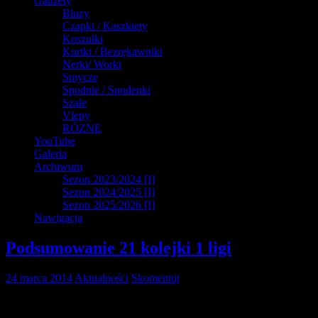
Gadżety
Bluzy
Czapki / Kaszkiety
Koszulki
Kurtki / Bezrękawniki
Nerki/ Worki
Smycze
Spodnie / Spodenki
Szale
Vlepy
RÓZNE
YouTube
Galeria
Archiwum
Sezon 2023/2024 [I]
Sezon 2024/2025 [I]
Sezon 2025/2026 [I]
Nawigacja
Podsumowanie 21 kolejki 1 ligi
24 marca 2014
Aktualności
Skomentuj
Kolejny weekend i kolejna kolejka za nami. W najciekawszym
meczu 21 kolejki GKS Katowice zremisował przy Bukowej