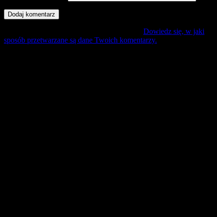
Ta strona używa Akismet do redukcji spamu.
Dowiedz się, w jaki
sposób przetwarzane są dane Twoich komentarzy.
Mecz Wyjzdowy:
Śląsk II Wrocław
9 sierpień 17:30 sobota