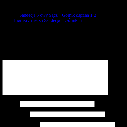
Sandecja Nowy Sącz –
Górnik Łęczna
1-2
GKS Katowice – GKS Bełchatów 2-2
←
Sandecja Nowy Sącz – Górnik Łęczna 1-2
Bramki z meczu Sandecja – Górnik
→
Dodaj komentarz
Twój adres e-mail nie zostanie opublikowany.
Wymagane pola są
oznaczone
*
Komentarz
*
Nazwa
*
Adres e-mail
*
Witryna internetowa