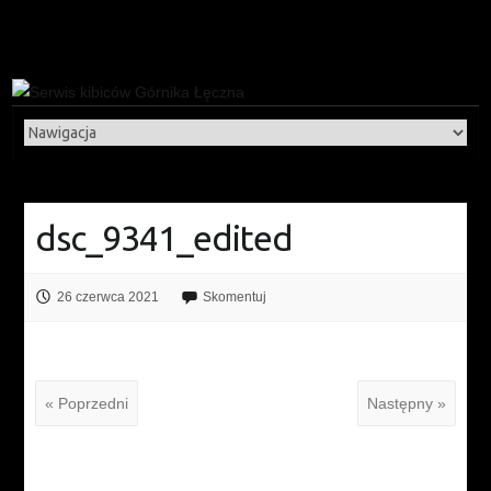
dsc_9341_edited
26 czerwca 2021
Skomentuj
« Poprzedni
Następny »