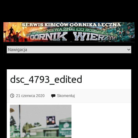
dsc_4793_edited
21 czerwca 2020
Skomentuj