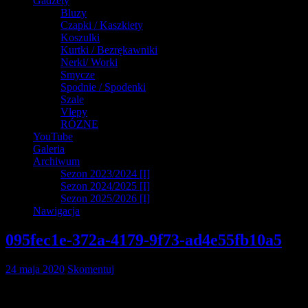
Gadżety
Bluzy
Czapki / Kaszkiety
Koszulki
Kurtki / Bezrękawniki
Nerki/ Worki
Smycze
Spodnie / Spodenki
Szale
Vlepy
RÓZNE
YouTube
Galeria
Archiwum
Sezon 2023/2024 [I]
Sezon 2024/2025 [I]
Sezon 2025/2026 [I]
Nawigacja
095fec1e-372a-4179-9f73-ad4e55fb10a5
24 maja 2020
Skomentuj