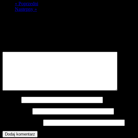
« Poprzedni
Następny »
Dodaj komentarz
Twój adres e-mail nie zostanie opublikowany.
Wymagane pola są
oznaczone
*
Komentarz
*
Nazwa
*
Adres e-mail
*
Witryna internetowa