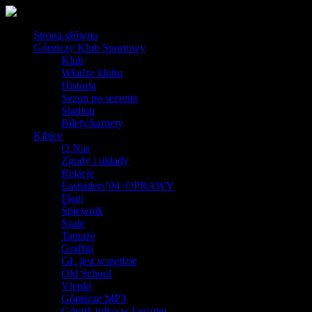
Strona główna
Górniczy Klub Sportowy
Klub
Władze klubu
Historia
Sezon po sezonie
Stadion
Bilety/karnety
Kibice
O Nas
Zgody i układy
Relacje
Eastsiders’04 /OPRAWY
Flagi
Śpiewnik
Szale
Tatuaże
Graffiti
GŁ jest wszędzie
Old School
Vlepki
Górnicze MP3
Górnik tylko w Łęcznej