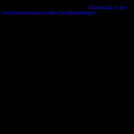
Ta strona używa Akismet do redukcji spamu.
Dowiedz się, w jaki
sposób przetwarzane są dane Twoich komentarzy.
Mecz Wyjzdowy:
Śląsk II Wrocław
9 sierpień 17:30 sobota