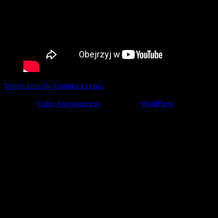
Serwis kibiców Górnika Łęczna
tworzony z pasją przez kibiców ©
2001-2026
Theme by
Color Awesomeness
Powered by
WordPress