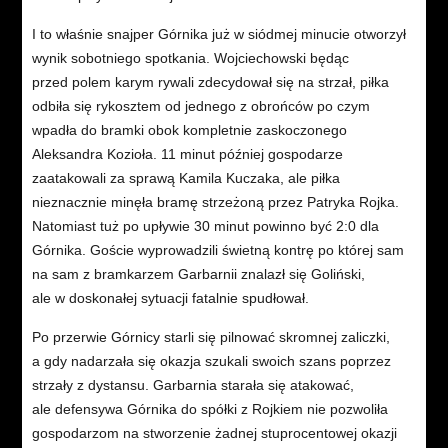
I to właśnie snajper Górnika już w siódmej minucie otworzył
wynik sobotniego spotkania. Wojciechowski będąc
przed polem karym rywali zdecydował się na strzał, piłka
odbiła się rykosztem od jednego z obrońców po czym
wpadła do bramki obok kompletnie zaskoczonego
Aleksandra Kozioła. 11 minut później gospodarze
zaatakowali za sprawą Kamila Kuczaka, ale piłka
nieznacznie minęła bramę strzeżoną przez Patryka Rojka.
Natomiast tuż po upływie 30 minut powinno być 2:0 dla
Górnika. Goście wyprowadzili świetną kontrę po której sam
na sam z bramkarzem Garbarnii znalazł się Goliński,
ale w doskonałej sytuacji fatalnie spudłował.
Po przerwie Górnicy starli się pilnować skromnej zaliczki,
a gdy nadarzała się okazja szukali swoich szans poprzez
strzały z dystansu. Garbarnia starała się atakować,
ale defensywa Górnika do spółki z Rojkiem nie pozwoliła
gospodarzom na stworzenie żadnej stuprocentowej okazji