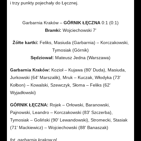
i trzy punkty pojechały do Łęcznej.
Garbarnia Kraków –
GÓRNIK ŁĘCZNA
0:1 (0:1)
Bramki:
Wojciechowski 7′
Żółte kartki:
Feliks, Masiuda (Garbarnia) – Korczakowski,
Tymosiak (Górnik)
Sędziował:
Mateusz Jedna (Warszawa)
Garbarnia Kraków:
Kozioł – Kujawa (80′ Duda), Masiuda,
Jurkowski (64′ Marszalik), Mruk – Kuczak, Włodyka (73′
Kołbon) – Kowalski, Szewczyk, Słoma – Feliks (62′
Wyjadłowski)
GÓRNIK ŁĘCZNA:
Rojek – Orłowski, Baranowski,
Pajnowski, Leandro – Korczakowski (83′ Szczerba),
Tymosiak – Goliński (90′ Lewandowski), Stromecki, Stasiak
(71′ Mackiewicz) – Wojciechowski (88′ Banaszak)
fot. garbarnia.krakow.pl