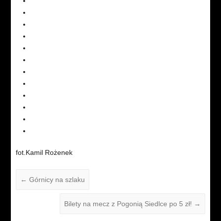
fot.Kamil Rożenek
←
Górnicy na szlaku
Bilety na mecz z Pogonią Siedlce po 5 zł!
→