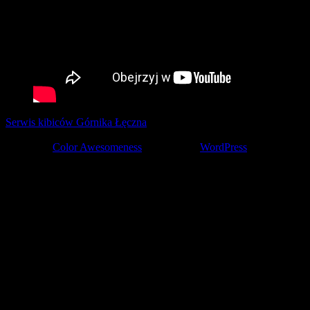
Serwis kibiców Górnika Łęczna
tworzony z pasją przez kibiców ©
2001-2026
Theme by
Color Awesomeness
Powered by
WordPress