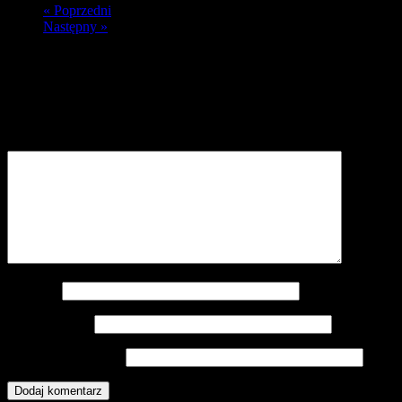
« Poprzedni
Następny »
Dodaj komentarz
Twój adres e-mail nie zostanie opublikowany.
Wymagane pola są
oznaczone
*
Komentarz
*
Nazwa
*
Adres e-mail
*
Witryna internetowa