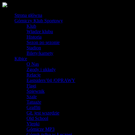
Strona główna
Górniczy Klub Sportowy
Klub
Władze klubu
Historia
Sezon po sezonie
Stadion
Bilety/karnety
Kibice
O Nas
Zgody i układy
Relacje
Eastsiders’04 /OPRAWY
Flagi
Śpiewnik
Szale
Tatuaże
Graffiti
GŁ jest wszędzie
Old School
Vlepki
Górnicze MP3
Górnik tylko w Łęcznej