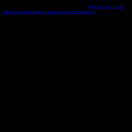
Ta strona używa Akismet do redukcji spamu.
Dowiedz się, w jaki
sposób przetwarzane są dane Twoich komentarzy.
Mecz Wyjzdowy:
Śląsk II Wrocław
9 sierpień 17:30 sobota