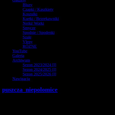
Gadżety
Bluzy
Czapki / Kaszkiety
Koszulki
Kurtki / Bezrękawniki
Nerki/ Worki
Smycze
Spodnie / Spodenki
Szale
Vlepy
RÓZNE
YouTube
Galeria
Archiwum
Sezon 2023/2024 [I]
Sezon 2024/2025 [I]
Sezon 2025/2026 [I]
Nawigacja
puszcza_niepolomice
Dodaj komentarz