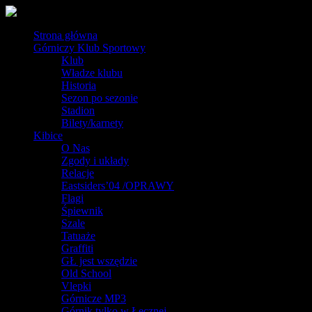
Strona główna
Górniczy Klub Sportowy
Klub
Władze klubu
Historia
Sezon po sezonie
Stadion
Bilety/karnety
Kibice
O Nas
Zgody i układy
Relacje
Eastsiders’04 /OPRAWY
Flagi
Śpiewnik
Szale
Tatuaże
Graffiti
GŁ jest wszędzie
Old School
Vlepki
Górnicze MP3
Górnik tylko w Łęcznej