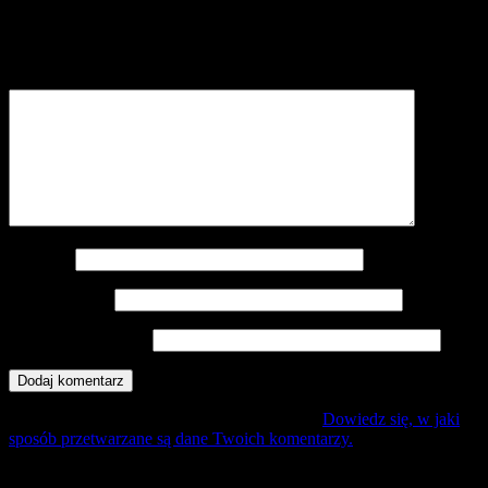
Twój adres e-mail nie zostanie opublikowany.
Wymagane pola są
oznaczone
*
Komentarz
*
Nazwa
*
Adres e-mail
*
Witryna internetowa
Ta strona używa Akismet do redukcji spamu.
Dowiedz się, w jaki
sposób przetwarzane są dane Twoich komentarzy.