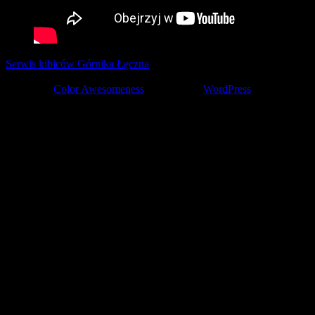
Serwis kibiców Górnika Łęczna
tworzony z pasją przez kibiców ©
2001-2026
Theme by
Color Awesomeness
Powered by
WordPress