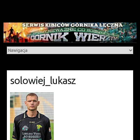
solowiej_lukasz